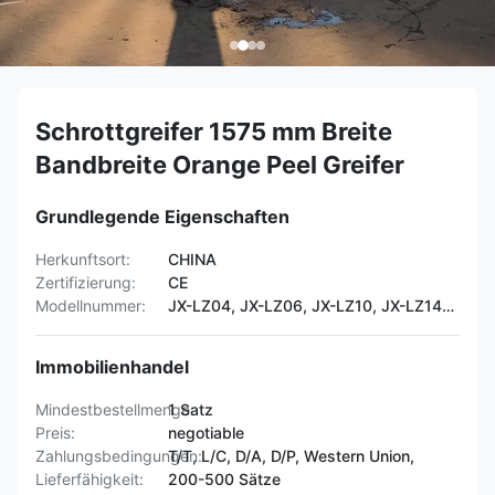
Schrottgreifer 1575 mm Breite
Bandbreite Orange Peel Greifer
Grundlegende Eigenschaften
Herkunftsort:
CHINA
Zertifizierung:
CE
Modellnummer:
JX-LZ04, JX-LZ06, JX-LZ10, JX-LZ14…
Immobilienhandel
Mindestbestellmenge:
1 Satz
Preis:
negotiable
Zahlungsbedingungen:
T/T, L/C, D/A, D/P, Western Union,
Lieferfähigkeit:
200-500 Sätze