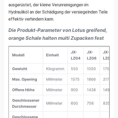
ausgerüstet, der kleine Verunreinigungen im 
Hydrauliköl an der Schädigung der versiegelnden Teile 
effektiv verhindern kann.
Die Produkt-Parameter von Lotus greifend,
orange Schale halten multi Zupacken fest
JX-
JX-
JX-
Modell
Einheit
LZ04
LZ06
LZ08
Gewicht
Kilogramm
550
1050
1750
Max. Opening
Millimeter
1575
1866
2178
Offene Höhe
Millimeter
900
1438
1496
Geschlossener
Millimeter
600
756
835
Durchmesser
Geschlossene