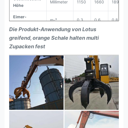
Millimeter
1150
1660
1892
Höhe
Eimer-
m-³
0,3
0,6
0,8
Kapazität
Die Produkt-Anwendung von Lotus
Max. Load
Kilogramm
800
1600
2000
greifend, orange Schale halten multi
Zupacken fest
18-
Bagger
Tonne
8-11
12-17
25
Fluss-
l/min
50
90
180
Nachfrage
Öffnende
l/min
15
16
15
Zeiten