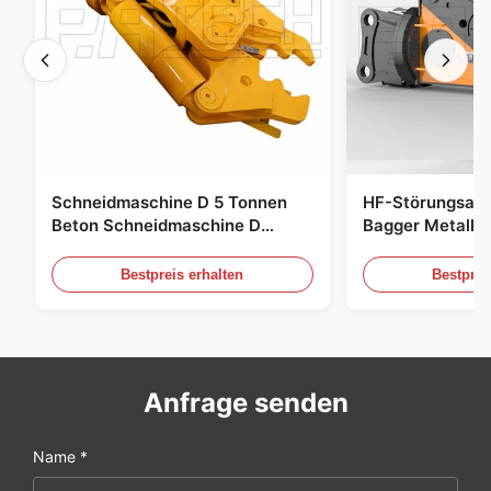
Schneidmaschine D 5 Tonnen
HF-Störungsab
Beton Schneidmaschine D
Bagger Metalls
Schnelle Reaktion 02A
Hydraulikschro
Bestpreis erhalten
Bestprei
Anfrage senden
Name *