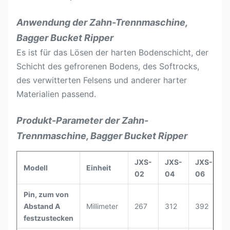
Anwendung der Zahn-Trennmaschine,
Bagger Bucket Ripper
Es ist für das Lösen der harten Bodenschicht, der
Schicht des gefrorenen Bodens, des Softrocks,
des verwitterten Felsens und anderer harter
Materialien passend.
Produkt-Parameter der Zahn-
Trennmaschine, Bagger Bucket Ripper
JXS-
JXS-
JXS-
J
Modell
Einheit
02
04
06
Pin, zum von
Abstand A
Millimeter
267
312
392
4
festzustecken