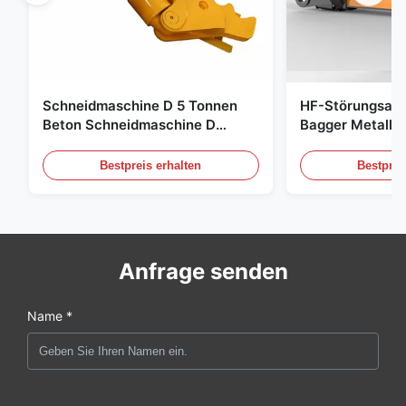
Schneidmaschine D 5 Tonnen
HF-Störungsab
Beton Schneidmaschine D
Bagger Metalls
Schnelle Reaktion 02A
Hydraulikschro
Bestpreis erhalten
Bestprei
Anfrage senden
Name *