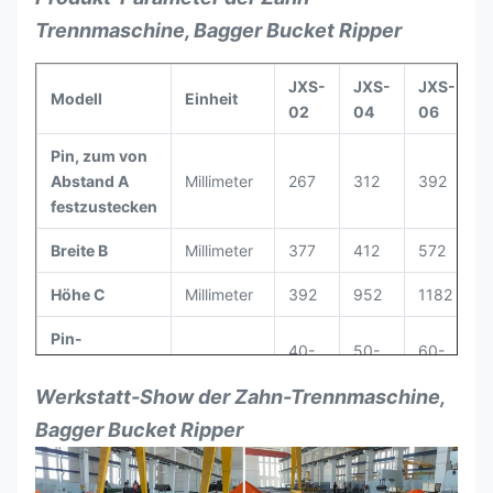
Trennmaschine, Bagger Bucket Ripper
JXS-
JXS-
JXS-
J
Modell
Einheit
02
04
06
Pin, zum von
Abstand A
Millimeter
267
312
392
4
festzustecken
Breite B
Millimeter
377
412
572
6
Höhe C
Millimeter
392
952
1182
1
Pin-
40-
50-
60-
7
Durchmesser
Millimeter
50
55
70
8
D
Werkstatt-Show
der Zahn-Trennmaschine,
Bagger Bucket Ripper
Offene Breite
150-
180-
200-
3
Millimeter
E
180
200
315
3