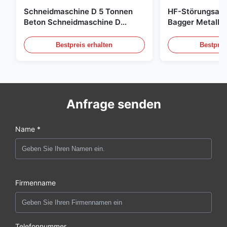
Schneidmaschine D 5 Tonnen
HF-Störungsab
Beton Schneidmaschine D
Bagger Metalls
Schnelle Reaktion 02A
Hydraulikschro
Bestpreis erhalten
Bestprei
Anfrage senden
Name *
Firmenname
Telefonnummer