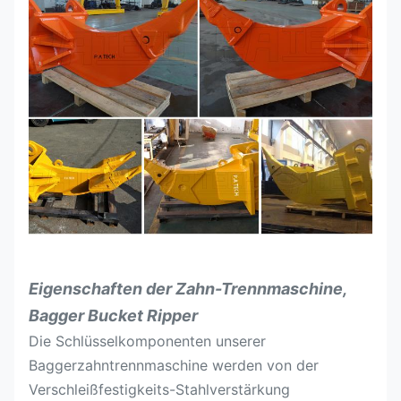
Gewicht
Kilogramm
61
162
246
4
Passender
1
Tonne
4-7
5-8
9-19
Bagger
2
Eigenschaften der Zahn-Trennmaschine,
Bagger Bucket Ripper
Die Schlüsselkomponenten unserer
Baggerzahntrennmaschine werden von der
Verschleißfestigkeits-Stahlverstärkung