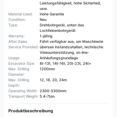
Leistungsfähigkeit, hohe Sicherheit,
usw.
Material Used:
Hohe Garantie
Condition:
Neu
Type:
Drehbohrgerät, unten das
Lochfelsenbohrgerät
Warranty:
1-jährig
After-Sales
Führt verfügbar aus, um Maschinerie
Service Provided:
übersee instandzuhalten, technische
Videounterstützung, on-line-
Usage:
Anhäufungsgrundlage
Excavator Size:
8t-13t, 14t-16t, 20t-23t, 24t+
Max. Drilling
1200mm
Diameter:
Max. Drilling
12, 16, 20, 24m
Depth:
Operating Width:
2300-3300mm
Transport Weight:
5.4-7ton
Produktbeschreibung