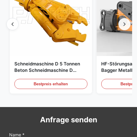
Schneidmaschine D 5 Tonnen
HF-Störungsab
Beton Schneidmaschine D
Bagger Metalls
Schnelle Reaktion 02A
Hydraulikschro
Bestpreis erhalten
Bestprei
Anfrage senden
Name *