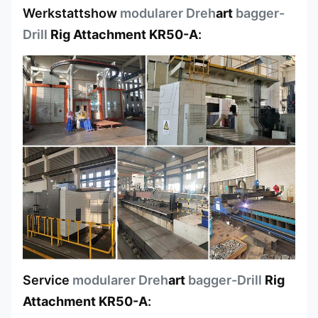
Werkstattshow
modularer Dreh
art
bagger-
Drill
Rig Attachment KR50-A
:
Service
modularer Dreh
art
bagger-Drill
Rig
Attachment KR50-A
: