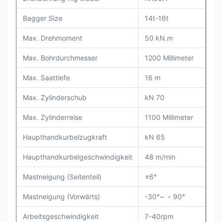
Bagger Size
14t-16t
20
Max. Drehmoment
50 kN.m
50
Max. Bohrdurchmesser
1200 Millimeter
12
Max. Saattiefe
16 m
20
Max. Zylinderschub
kN 70
kN
Max. Zylinderreise
1100 Millimeter
11
Haupthandkurbelzugkraft
kN 65
kN
Haupthandkurbelgeschwindigkeit
48 m/min
48
Mastneigung (Seitenteil)
±6°
±6
Mastneigung (Vorwärts)
-30°~
﹢
90°
-
Arbeitsgeschwindigkeit
7-40rpm
7-