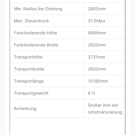
Min. Radius der Drehung
2800mm
2
Max. Steuerdruck
31.5Mpa
31
Funktionierende Höhe
8868mm
9
Funktionierende Breite
2600mm
2
Transporthöhe
2731mm
3
Transportbreite
2600mm
2
Transportlänge
10390mm
1
Transportgewicht
6.1t
6.
Großer Arm der
Gr
Anmerkung
Umstrukturierung
Um