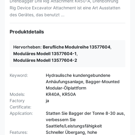
Drehbagger Drill Rig Attachment KR50-A, Drehbohrung
Rig Device Excavator Attachment ist eine Art Ausstatten
des Gerätes, das benutzt ...
Produktdetails
Hervorheben:
Berufliche Modulreihe 13577604
,
Moduläres Modell 13577604-1
,
Moduläres Modell 13577604-2
Keyword:
Hydraulische kundengebundene
Anhäufungsanlage, Bagger-Mounted
Modular-Ölplattform
Models:
KR40A, KR50A
Factory
ja
Certificate:
Application:
Statten Sie Bagger der Tonne 8-30 aus,
verbessern Sie
Saattiefe/Leistungsfähigkeit
Features:
Schneller Übergang, hohe